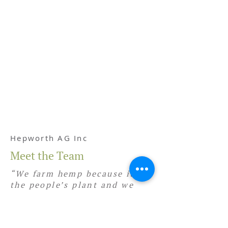
Hepworth AG Inc
Meet the Team
“We farm hemp because it’s
the people’s plant and we
want to make it accessible at
the best possible price.”
–Amy Hepworth, President