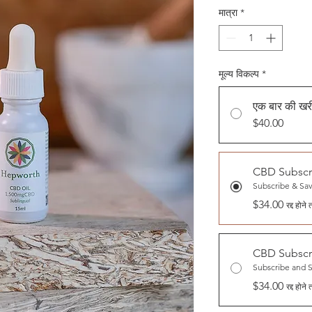
मात्रा
*
मूल्य विकल्प
*
एक बार की खर
$40.00
CBD Subscr
Subscribe & Sa
$34.00
रद्द होन
CBD Subscr
Subscribe and 
$34.00
रद्द होन