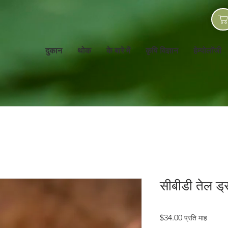
दुकान
थोक
के बारे में
कृषि विज्ञान
हेम्पोलॉजी
सीबीडी तेल ड्
मूल्य
$34.00
प्रति माह